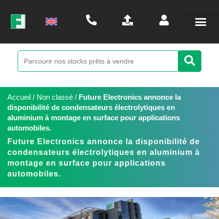
Accueil
/
Non classé
/
Future Electronics annonce la
disponibilité de condensateurs électrolytiques en
aluminium à montage en surface pour applications
automobiles.
Future Electronics annonce la disponibilité de
condensateurs électrolytiques en aluminium à
montage en surface pour applications
automobiles.