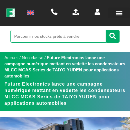
Accueil
/
Non classé
/
Future Electronics lance une
campagne numérique mettant en vedette les condensateurs
MLCC MCAS Series de TAIYO YUDEN pour applications
automobiles
Future Electronics lance une campagne
numérique mettant en vedette les condensateurs
MLCC MCAS Series de TAIYO YUDEN pour
applications automobiles