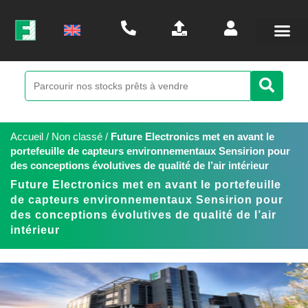
Accueil
/
Non classé
/
Future Electronics met en avant le
portefeuille de capteurs environnementaux Sensirion pour
des conceptions évolutives de qualité de l’air intérieur
Future Electronics met en avant le portefeuille
de capteurs environnementaux Sensirion pour
des conceptions évolutives de qualité de l’air
intérieur