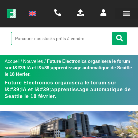
Accueil
/
Nouvelles
/
Future Electronics organisera le forum
sur l&#39;IA et l&#39;apprentissage automatique de Seattle
le 18 février.
Future Electronics organisera le forum sur
l&#39;IA et l&#39;apprentissage automatique de
Seattle le 18 février.