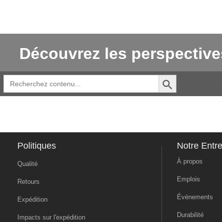
Découvrez les perspective
Search Button
Search
for:
Politiques
Notre Entre
À propos
Qualité
Emplois
Retours
Événements
Expédition
Durabilité
Impacts sur l'expédition