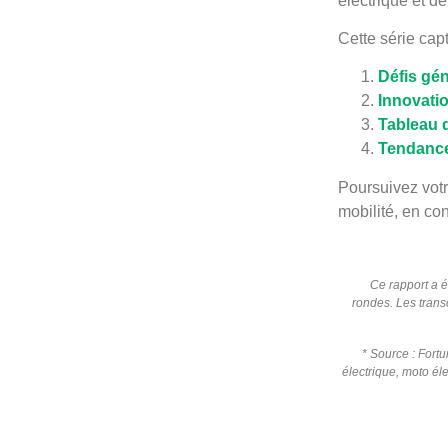
électrique et de
Cette série cap
Défis gén
Innovatio
Tableau d
Tendances
Poursuivez votr
mobilité, en con
Ce rapport a é
rondes. Les trans
*
Source :
Fortu
électrique, moto éle