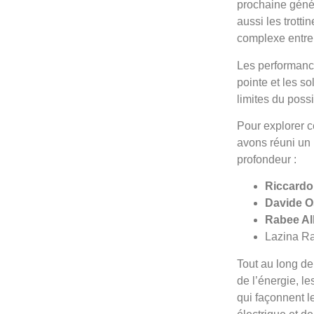
prochaine génér
aussi les trotti
complexe entre l
Les performance
pointe et les so
limites du poss
Pour explorer c
avons réuni un 
profondeur :
Riccardo
Davide O
Rabee A
Lazina Ra
Tout au long de
de l’énergie, l
qui façonnent le