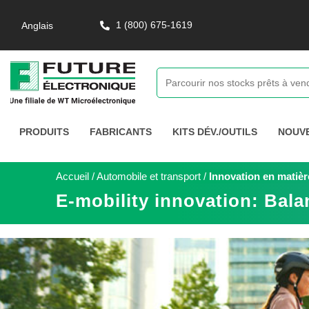
1 (800) 675-1619
Anglais
PRODUITS
FABRICANTS
KITS DÉV./OUTILS
NOUV
Accueil
/
Automobile et transport
/
Innovation en matière
E-mobility innovation: Bala