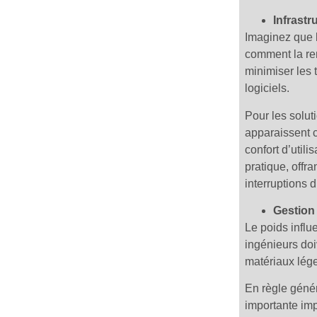
Infrastr
Imaginez que l
comment la ren
minimiser les 
logiciels.
Pour les solut
apparaissent 
confort d’utili
pratique, offra
interruptions 
Gestion
Le poids influ
ingénieurs doiv
matériaux lég
En règle génér
importante imp