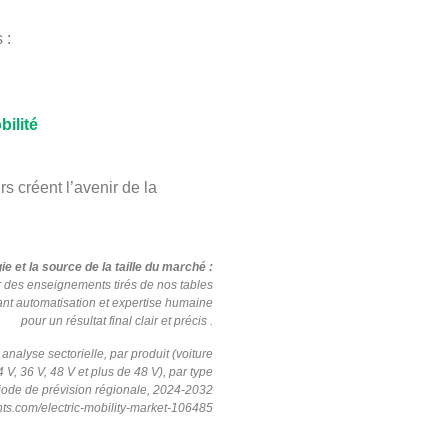
 :
bilité
s créent l’avenir de la
 et la source de la taille du marché :
tir des enseignements tirés de nos tables
nant automatisation et
expertise
humaine
pour un résultat final clair et
précis
.
analyse sectorielle, par produit (voiture
4 V, 36 V, 48 V et plus de 48 V), par type
ériode de prévision régionale, 2024-2032
hts.com/electric-mobility-market-106485