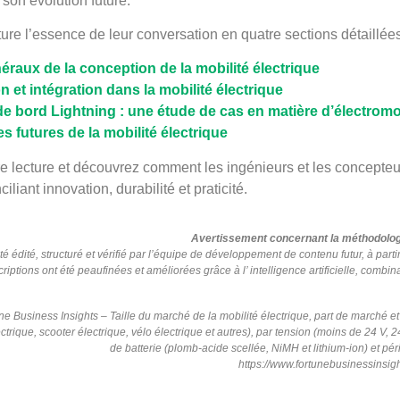
 son évolution future.
ture l’essence de leur conversation en quatre sections détaillées
éraux de la conception de la mobilité électrique
n et intégration dans la mobilité électrique
e bord Lightning : une étude de cas en matière d’électromo
 futures de la mobilité électrique
e lecture et découvrez comment les ingénieurs et les concepteur
ciliant innovation, durabilité et praticité.
Avertissement concernant la méthodologie
té édité, structuré et vérifié par l’équipe de développement de contenu futur, à par
criptions ont été peaufinées et améliorées grâce à l’
intelligence
artificielle, combi
ne Business Insights
–
Taille du marché de la mobilité électrique, part de marché et 
ctrique, scooter électrique, vélo électrique et autres), par tension (moins de 24 V, 2
de batterie (plomb-acide scellée, NiMH et lithium-ion) et p
https://www.fortunebusinessinsig