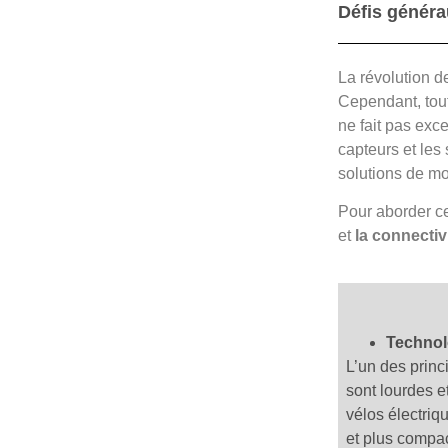
Défis généra
La révolution de
Cependant, tout
ne fait pas exc
capteurs et les
solutions de mob
Pour aborder ce
et
la connectiv
Technol
L’un des princ
sont lourdes e
vélos électriq
et plus compac