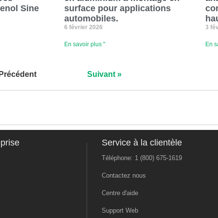
enol Sine
surface pour applications
co
automobiles.
ha
6 février 2026
3 fé
En savoir plus "
En s
 Précédent
Suivant »
prise
Service à la clientèle
Téléphone: 1 (800) 675-1619
Contactez nous
Centre d'aide
Support Web