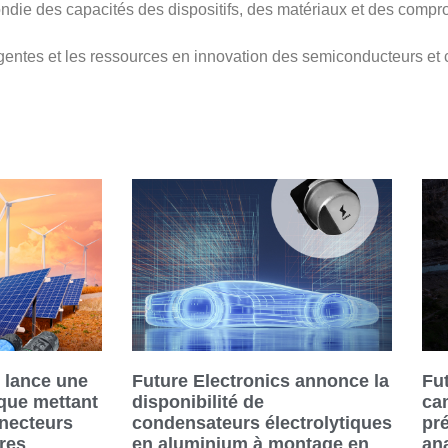
ie des capacités des dispositifs, des matériaux et des compr
gentes et les ressources en innovation des semiconducteurs et 
s lance une
Future Electronics annonce la
Fu
ue mettant
disponibilité de
ca
nnecteurs
condensateurs électrolytiques
pr
ires
en aluminium à montage en
an