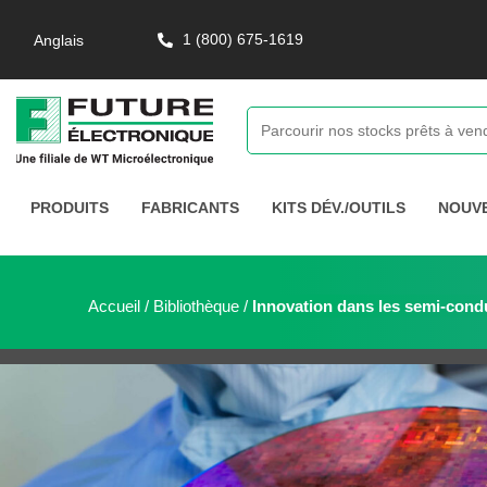
1 (800) 675-1619
Anglais
PRODUITS
FABRICANTS
KITS DÉV./OUTILS
NOUV
Accueil
/
Bibliothèque
/
Innovation dans les semi-cond