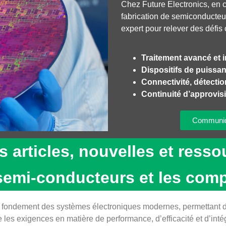
Chez Future Electronics, en 
fabrication de semiconducte
expert pour relever des défis
Traitement avancé et i
Dispositifs de puissan
Connectivité, détecti
Continuité d’approvisi
Communiqu
s articles, nouvelles et ress
 semi-conducteurs et les com
e fondement des systèmes électroniques modernes, permettant d
que les exigences en matière de performance, d’efficacité et d’int