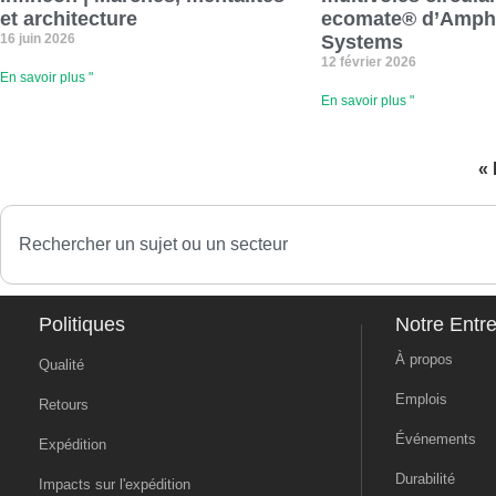
et architecture
ecomate® d’Amph
16 juin 2026
Systems
12 février 2026
En savoir plus "
En savoir plus "
«
Politiques
Notre Entre
À propos
Qualité
Emplois
Retours
Événements
Expédition
Durabilité
Impacts sur l'expédition