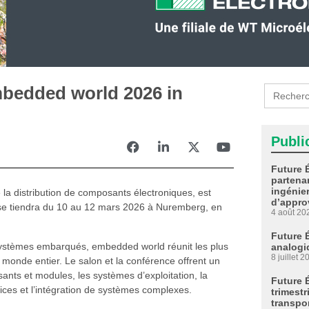
Search
embedded world 2026 in
for:
Publi
Future 
partenar
ingénier
 la distribution de composants électroniques, est
d’appro
 se tiendra du 10 au 12 mars 2026 à Nuremberg, en
4 août 20
Future 
systèmes embarqués, embedded world réunit les plus
analogi
8 juillet 2
u monde entier. Le salon et la conférence offrent un
ts et modules, les systèmes d’exploitation, la
Future 
vices et l’intégration de systèmes complexes.
trimestr
transpo