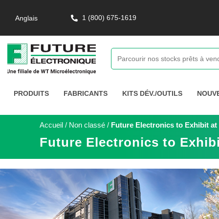
1 (800) 675-1619
Anglais
PRODUITS
FABRICANTS
KITS DÉV./OUTILS
NOUV
Accueil
/
Non classé
/
Future Electronics to Exhibit 
Future Electronics to Exhi