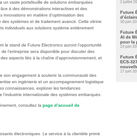
2 juillet 2
a un vaste portefeuille de solutions embarquées
âce à des démonstrations interactives et des
Future 
s innovations en matière d’optimisation des
d’éclair
é des systèmes et de traitement avancé. Cette vitrine
30 juin 2
 individuels aux solutions système entièrement
Future 
AI de M
pour la
nt le stand de Future Electronics auront l’opportunité
23 juin 2
de l’entreprise sera disponible pour discuter des
Future É
 des aspects liés à la chaîne d’approvisionnement, et
ECS-327
nouvell
17 juin 2
irme son engagement à soutenir la communauté des
rtise en ingénierie et un accompagnement logistique
des connaissances, explorer les tendances
de l’industrie internationale des systèmes embarqués.
vénement, consultez la
page d’accueil de
osants électroniques. Le service à la clientèle primé