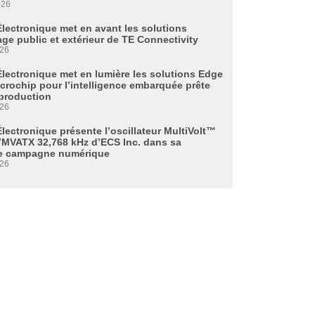
026
Électronique met en avant les solutions
age public et extérieur de TE Connectivity
026
Électronique met en lumière les solutions Edge
icrochip pour l’intelligence embarquée prête
 production
026
lectronique présente l’oscillateur MultiVolt™
MVATX 32,768 kHz d’ECS Inc. dans sa
e campagne numérique
026