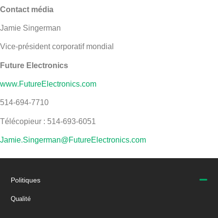
Contact média
Jamie Singerman
Vice-président corporatif mondial
Future Electronics
www.FutureElectronics.com
514-694-7710
Télécopieur : 514-693-6051
Jamie.Singerman@FutureElectronics.com
Politiques
Qualité