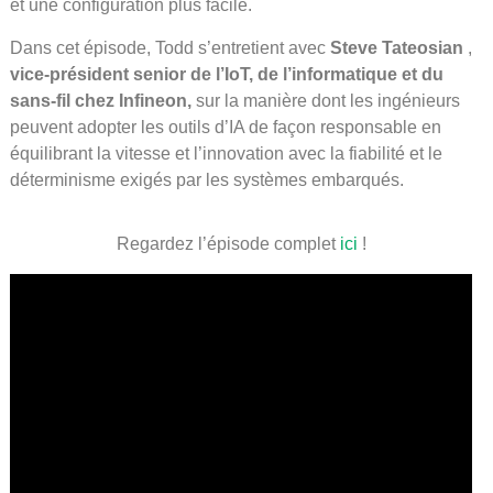
et une configuration plus facile.
Dans cet épisode, Todd s’entretient avec
Steve Tateosian
,
vice-président senior de l’IoT, de l’informatique et du
sans-fil chez Infineon,
sur la manière dont les ingénieurs
peuvent adopter les outils d’IA de façon responsable en
équilibrant la vitesse et l’innovation avec la fiabilité et le
déterminisme exigés par les systèmes embarqués.
Regardez l’épisode complet
ici
!