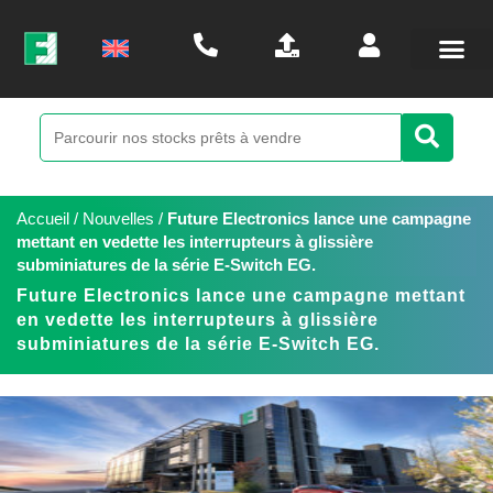
Accueil
/
Nouvelles
/
Future Electronics lance une campagne
mettant en vedette les interrupteurs à glissière
subminiatures de la série E-Switch EG.
Future Electronics lance une campagne mettant
en vedette les interrupteurs à glissière
subminiatures de la série E-Switch EG.