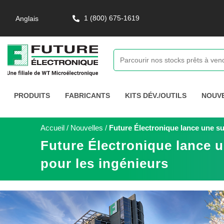
1 (800) 675-1619
Anglais
PRODUITS
FABRICANTS
KITS DÉV./OUTILS
NOUV
Accueil
/
Nouvelles
/
Future Électronique lance une su
Future Électronique lance u
pour les ingénieurs