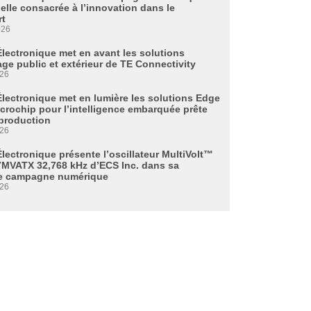
ielle consacrée à l’innovation dans le
rt
026
Électronique met en avant les solutions
age public et extérieur de TE Connectivity
026
Électronique met en lumière les solutions Edge
icrochip pour l’intelligence embarquée prête
 production
026
lectronique présente l’oscillateur MultiVolt™
MVATX 32,768 kHz d’ECS Inc. dans sa
e campagne numérique
026