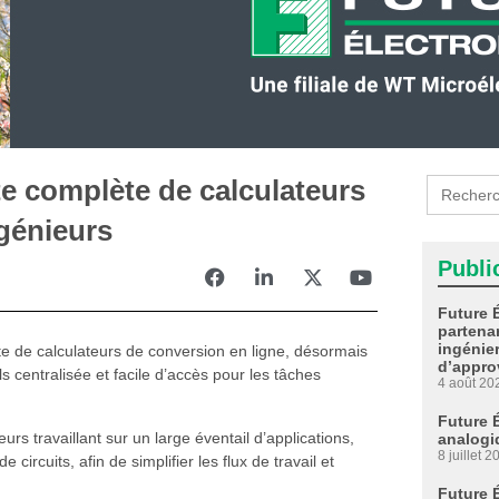
Search
te complète de calculateurs
for:
ngénieurs
Publi
Future 
partenar
ingénier
te de calculateurs de conversion en ligne, désormais
d’appro
ls centralisée et facile d’accès pour les tâches
4 août 20
Future 
s travaillant sur un large éventail d’applications,
analogi
8 juillet 2
ircuits, afin de simplifier les flux de travail et
Future 