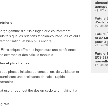
trimestr
transpo
2 juillet 2
Future 
d’éclair
génierie
30 juin 2
 large gamme d’outils d’ingénierie couramment
Future 
uls tels que les relations tension-courant, les valeurs
AI de M
 temporisation, et bien plus encore.
pour la
23 juin 2
e Électronique offre aux ingénieurs une expérience
Future É
ces externes et des calculs manuels.
ECS-327
nouvell
es et plus fiables
17 juin 2
 des phases initiales de conception, de validation et
fournissant une assistance de calcul rapide,
ectronics.
at use throughout the design cycle and making it a
igitale