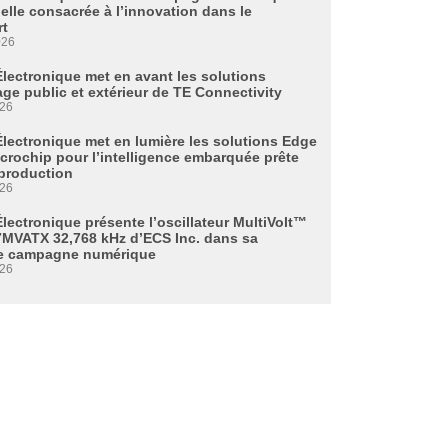
ielle consacrée à l’innovation dans le
rt
026
Électronique met en avant les solutions
age public et extérieur de TE Connectivity
026
Électronique met en lumière les solutions Edge
icrochip pour l’intelligence embarquée prête
 production
026
lectronique présente l’oscillateur MultiVolt™
MVATX 32,768 kHz d’ECS Inc. dans sa
e campagne numérique
026