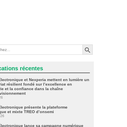
Search Button
cations récentes
Électronique et Nexperia mettent en lumière un
iat résilient fondé sur l’excellence en
ie et la confiance dans la chaîne
visionnement
26
Électronique présente la plateforme
que et mixte TREO d’onsemi
026
Électronique lance sa campagne numérique