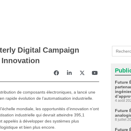
Search
terly Digital Campaign
for:
 Innovation
Publi
Future 
partenar
ingénier
stribution de composants électroniques, a lancé une
d’appro
 rapide évolution de l’automatisation industrielle.
4 août 20
l’échelle mondiale, les opportunités d’innovation n’ont
Future 
ation industrielle qui devrait atteindre 395,1
analogi
8 juillet 2
sont appelés à développer des systèmes plus
a logistique et bien plus encore.
Future 