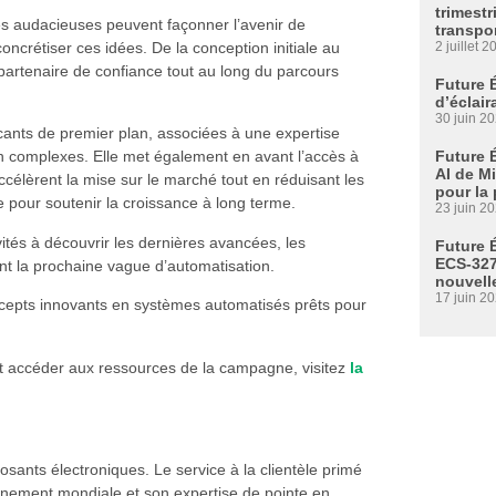
trimestr
s audacieuses peuvent façonner l’avenir de
transpo
2 juillet 2
 concrétiser ces idées. De la conception initiale au
artenaire de confiance tout au long du parcours
Future 
d’éclair
30 juin 2
ants de premier plan, associées à une expertise
Future 
n complexes. Elle met également en avant l’accès à
AI de M
célèrent la mise sur le marché tout en réduisant les
pour la
 pour soutenir la croissance à long terme.
23 juin 2
nvités à découvrir les dernières avancées, les
Future É
ECS-327
ent la prochaine vague d’automatisation.
nouvell
17 juin 2
epts innovants en systèmes automatisés prêts pour
e et accéder aux ressources de la campagne, visitez
la
osants électroniques. Le service à la clientèle primé
nnement mondiale et son expertise de pointe en