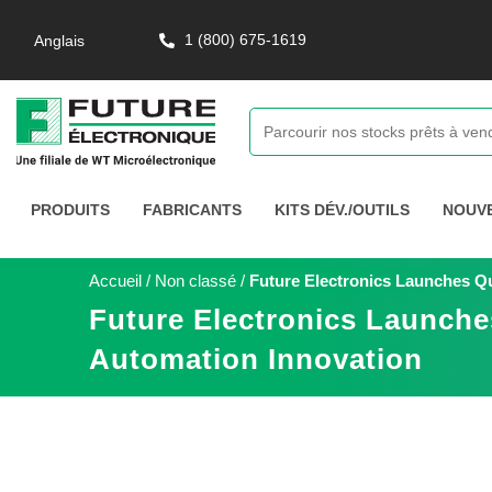
1 (800) 675-1619
Anglais
PRODUITS
FABRICANTS
KITS DÉV./OUTILS
NOUV
Accueil
/
Non classé
/
Future Electronics Launches Qu
Future Electronics Launche
Automation Innovation