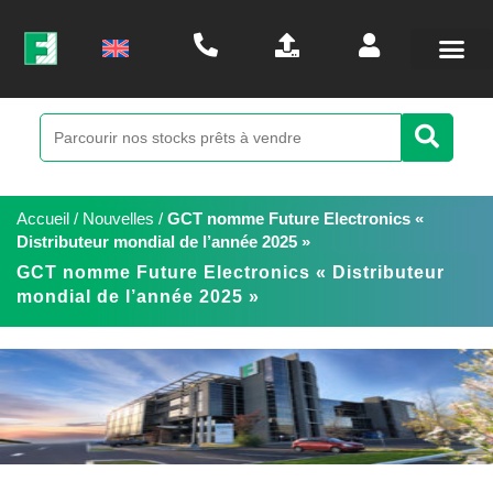
Accueil
/
Nouvelles
/
GCT nomme Future Electronics «
Distributeur mondial de l’année 2025 »
GCT nomme Future Electronics « Distributeur
mondial de l’année 2025 »